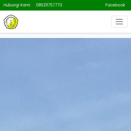
Hubungi Kami
085211757770
Facebook